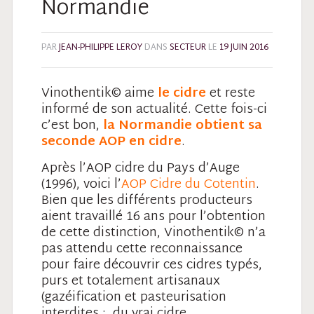
Normandie
PAR
JEAN-PHILIPPE LEROY
DANS
SECTEUR
LE
19 JUIN 2016
Vinothentik
©
aime
le cidre
et reste
informé de son actualité. Cette fois-ci
c’est bon,
la Normandie obtient
sa
seconde AOP en cidre
.
Après l’AOP cidre du Pays d’Auge
(1996), voici l’
AOP Cidre du Cotentin
.
Bien
que les différents producteurs
aient travaillé 16 ans pour l’obtention
de cette distinction, Vinothentik
©
n’a
pas attendu cette reconnaissance
pour faire découvrir ces cidres typés,
purs et totalement
artisanaux
(gazéification et pasteurisation
interdites : du vrai cidre