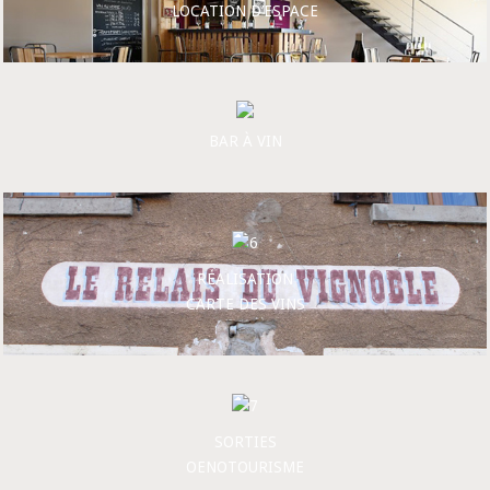
LOCATION D’ESPACE
BAR À VIN
RÉALISATION
CARTE DES VINS
SORTIES
OENOTOURISME