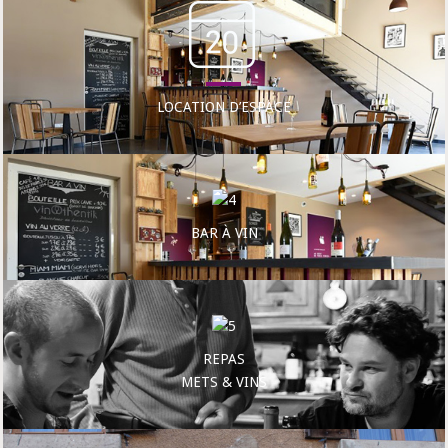
LOCATION D’ESPACE
BAR À VIN
REPAS
METS & VINS