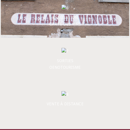
RÉALISATION
CARTE DES VINS
SORTIES
OENOTOURISME
VENTE À DISTANCE