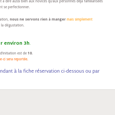
t à dire aussi bien aux novices qu’aux personnes déjà familiarisées
nt se perfectionner.
tation,
nous ne servons rien à manger
mais simplement
 la dégustation.
r environ 3h
.
initiation est de
10
.
le-ci sera reportée.
ndant à la fiche réservation ci-dessous ou par