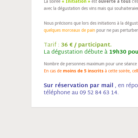
La soirée
« Initiation »
est
ouverte à tous
c’es
avec la dégustation des vins mais qui souhaiteraie
Nous précisons que lors des initiations à la dégus
quelques morceaux de pain
pour ne pas perturber
Tarif :
36 € / participant.
La dégustation débute à
19h30 pou
Nombre de personnes maximum pour une séance d’
En cas de
moins de 5 inscrits
à cette soirée, cel
Sur réservation par mail
, en répo
téléphone au 09 52 84 63 14.