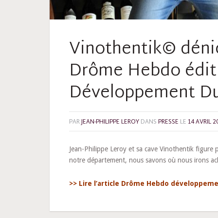
Vinothentik© dénic
Drôme Hebdo éditi
Développement Du
PAR
JEAN-PHILIPPE LEROY
DANS
PRESSE
LE
14 AVRIL 2
Jean-Philippe Leroy et sa cave Vinothentik figure 
notre département, nous savons où nous irons achet
>> Lire l’article Drôme Hebdo développem