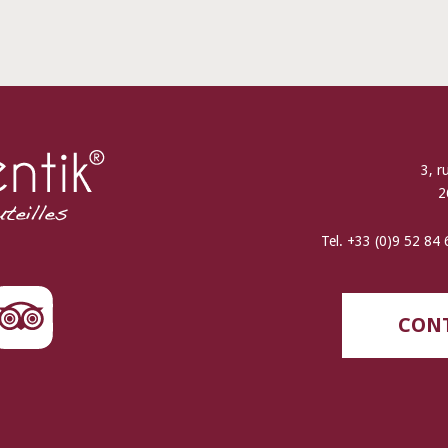
3, r
2
Tel. +33 (0)9 52 84
CONT