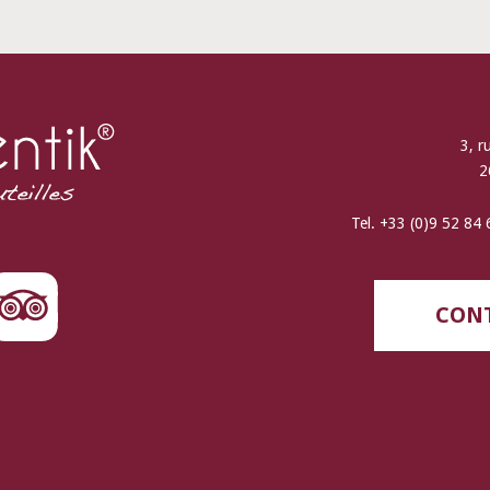
3, r
2
Tel. +33 (0)9 52 84
CONT