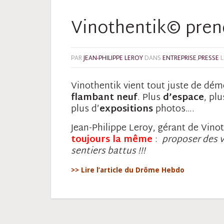
Vinothentik© prend
PAR
JEAN-PHILIPPE LEROY
DANS
ENTREPRISE
,
PRESSE
L
Vinothentik vient tout juste de dé
flambant neuf
. Plus
d’espace
, pl
plus d’
expositions
photos….
Jean-Philippe Leroy, gérant de Vino
toujours la même
:
proposer des v
sentiers battus !!!
>> Lire l’article du Drôme Hebdo