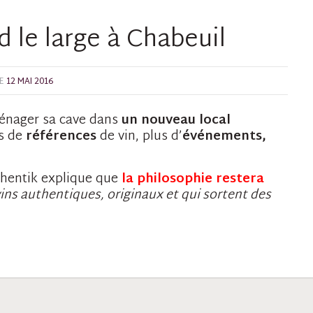
 le large à Chabeuil
E
12 MAI 2016
ménager sa cave dans
un nouveau local
us de
références
de vin, plus d’
événements,
thentik explique que
la philosophie restera
ins authentiques, originaux et qui sortent des