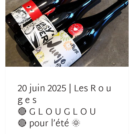
20 juin 2025 | Les R o u
g e s
🔴 G L O U G L O U
🔴 pour l’été 🌞