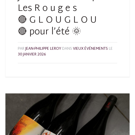
Les R o u g e s
🔴 G L O U G L O U
🔴 pour l’été 🌞
PAR
JEAN-PHILIPPE LEROY
DANS
VIEUX ÉVÉNEMENTS
LE
30 JANVIER 2026