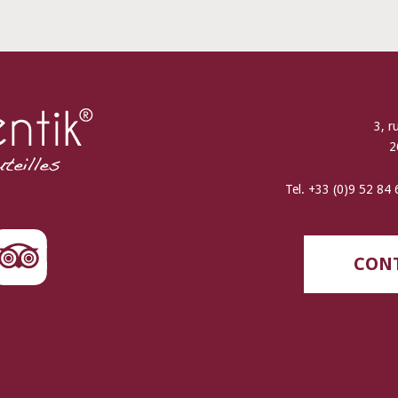
3, r
2
Tel. +33 (0)9 52 84
CONT