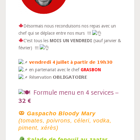
Désormais nous reconduisons nos repas avec un
chef qui se déplace entre nos murs !!!
C’est tous les
MOIS UN VENDREDI
(sauf janvier &
février) !!!
𝘃𝗲𝗻𝗱𝗿𝗲𝗱𝗶
4 juillet
à
𝗽𝗮𝗿𝘁𝗶𝗿 𝗱𝗲 𝟭𝟵𝗵𝟯𝟬
en partenariat avec le chef
GRASBON
Réservation 𝗢𝗕𝗟𝗜𝗚𝗔𝗧𝗢𝗜𝗥𝗘
Formule menu en 4 services –
32 €
Gaspacho Bloody Mary
(tomates, poivrons, céleri, vodka,
piment, xérès)
Salade de fenouil au zaatar,