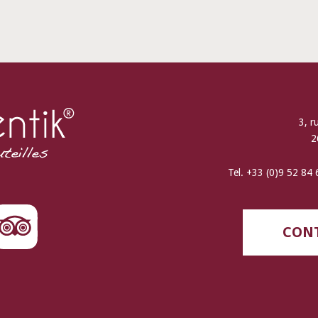
3, r
2
Tel. +33 (0)9 52 84
CONT