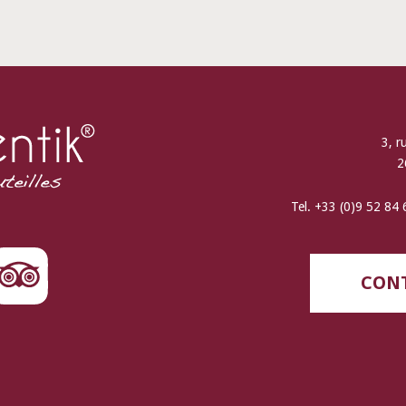
3, r
2
Tel. +33 (0)9 52 84
CONT