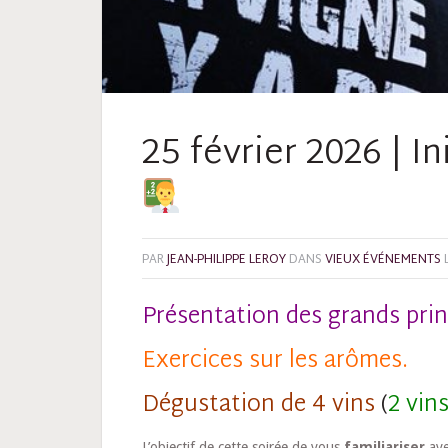
25 février 2026 | In
PAR
JEAN-PHILIPPE LEROY
DANS
VIEUX ÉVÉNEMENTS
Présentation des grands prin
Exercices sur les arômes.
Dégustation de 4 vins
(
2 vin
L’objectif de cette soirée de vous
familiariser
ave