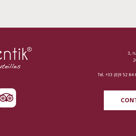
3, r
2
Tel. +33 (0)9 52 84
CONT