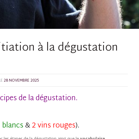
itiation à la dégustation
LE
28 NOVEMBRE 2025
cipes de la dégustation.
s blancs
&
2 vins rouges
).
c les étapes de la dégustation ainsi que le
vocabulaire
.