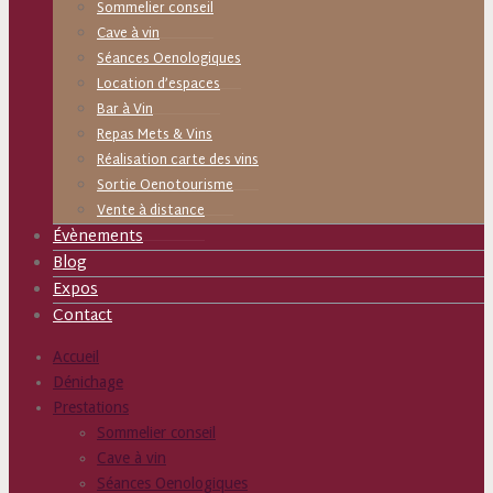
Sommelier conseil
Cave à vin
Séances Oenologiques
Location d’espaces
Bar à Vin
Repas Mets & Vins
Réalisation carte des vins
Sortie Oenotourisme
Vente à distance
Évènements
Blog
Expos
Contact
Accueil
Dénichage
Prestations
Sommelier conseil
Cave à vin
Séances Oenologiques