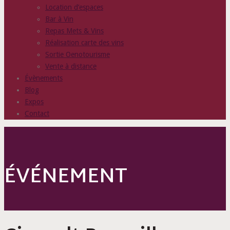
Location d’espaces
Bar à Vin
Repas Mets & Vins
Réalisation carte des vins
Sortie Oenotourisme
Vente à distance
Évènements
Blog
Expos
Contact
ÉVÉNEMENT