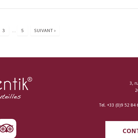
3
5
SUIVANT ›
…
3, r
2
Tel. +33 (0)9 52 84
CONT